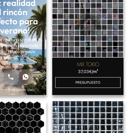
 realidad
l rincón
fecto para
 verano!
rma tu piscina en
eriencia para toda
lia. Hazlo posible
ahora!
MIX TOKIO
37,03
€
/m²
PRESUPUESTO
hoy tu proyecto ideal