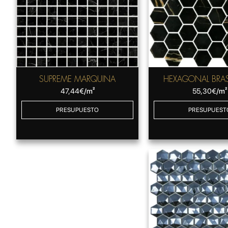
SUPREME MARQUINA
HEXAGONAL BRAS
47,44
€
/m²
55,30
€
/m²
PRESUPUESTO
PRESUPUEST