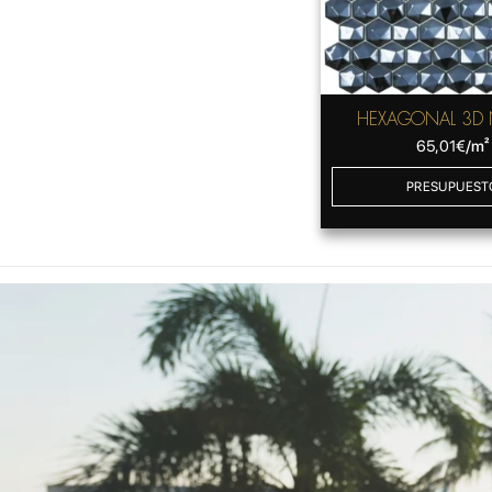
HEXAGONAL 3D
65,01
€
/m²
PRESUPUEST
GRESITE NEG
El gresite negro es el revestimien
sofisticado y atrevido de toda la
disponible en brillante, mate y ni