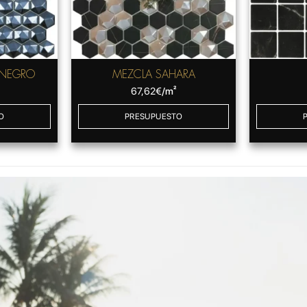
 NEGRO
MEZCLA SAHARA
67,62
€
/m²
O
PRESUPUESTO
RO
to de piscina más
 gama. Su acabado —
ebla— transforma