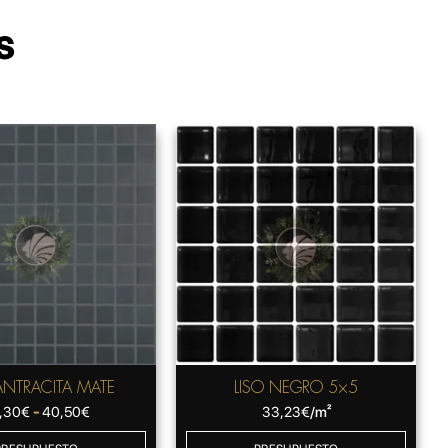
s
ANTRACITA MATE
LISO NEGRO 5×5
Rango
,30
€
-
40,50
€
33,23
€
/m²
de
precios: