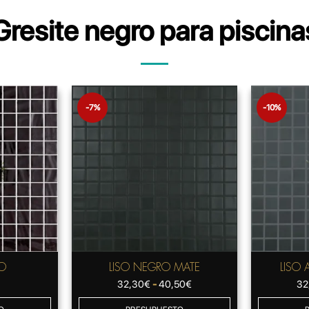
Gresite negro para piscina
-7%
-10%
O
LISO NEGRO MATE
LISO 
Rango
32,30
€
-
40,50
€
32
de
precios: