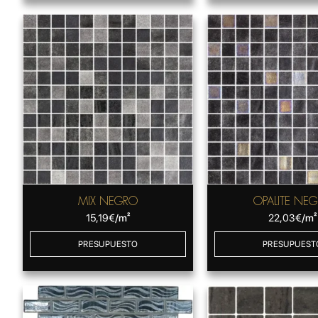
MIX NEGRO
OPALITE NE
15,19
€
/m²
22,03
€
/m²
PRESUPUESTO
PRESUPUEST