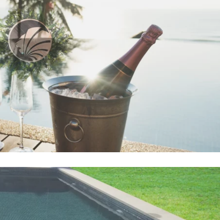
a y del entorno,
ales más
rse en una piscina
.
nando terreno frente
es. Una piscina negra
y una personalidad
el elemento central
 se instala.