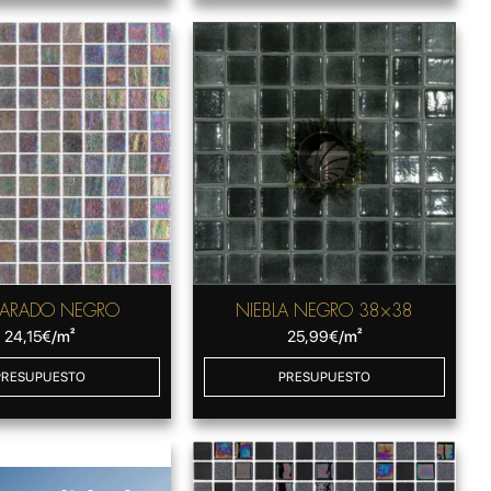
ARADO NEGRO
NIEBLA NEGRO 38×38
24,15
€
/m²
25,99
€
/m²
PRESUPUESTO
PRESUPUESTO