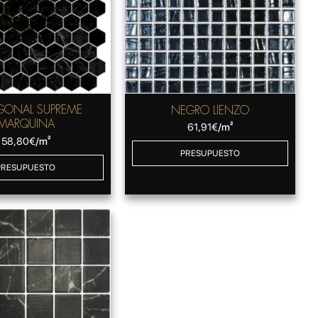
GONAL SUPREME
NEGRO LIENZO
MARQUINA
61,91
€
/m²
58,80
€
/m²
PRESUPUESTO
PRESUPUESTO