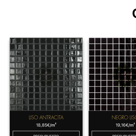
LISO ANTRACITA
NEGRO LIS
18,85
€
/m²
19,16
€
/m²