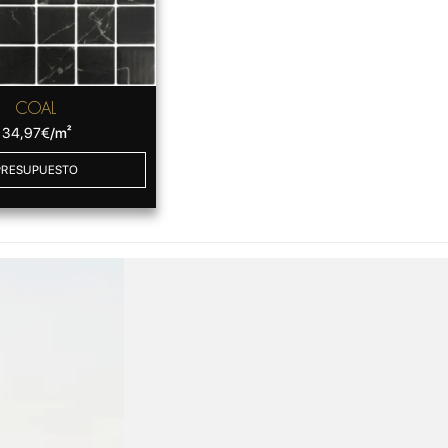
COAL
34,97
€
/m²
PRESUPUESTO