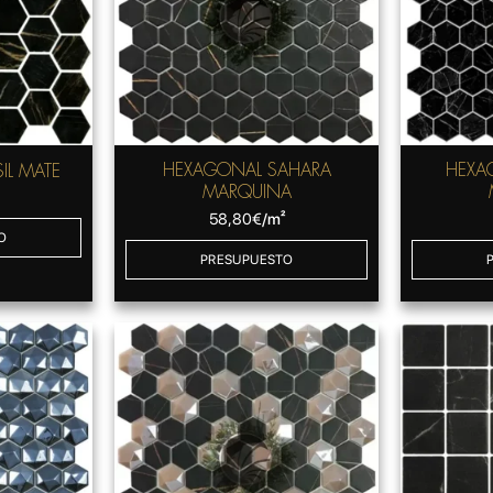
HEXAGONAL SAHARA
HEXA
IL MATE
MARQUINA
58,80
€
/m²
O
PRESUPUESTO