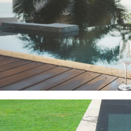
completamente el aspecto del agu
creando
uno de los efectos visu
impactantes que puede consegui
Los tonos oscuros llevan años ga
a los azules y blancos tradicional
transmite elegancia, modernidad 
inconfundible que la convierte en 
de cualquier jardín o terraza donde