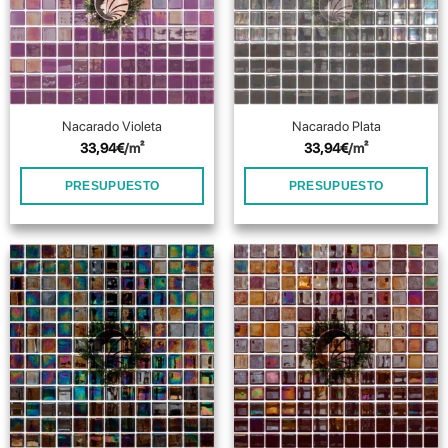
Nacarado Violeta
Nacarado Plata
33,94
€
/m²
33,94
€
/m²
PRESUPUESTO
PRESUPUESTO