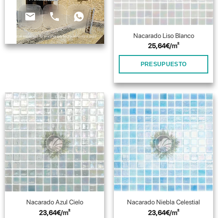
elegir
elegir
en
en
la
la
página
página
Nacarado Liso Blanco
¿Qué esperas? Tu piscina perfecta empieza aquí
de
de
25,64
€
/m²
producto
producto
PRESUPUESTO
Nacarado Azul Cielo
Nacarado Niebla Celestial
23,64
€
/m²
23,64
€
/m²