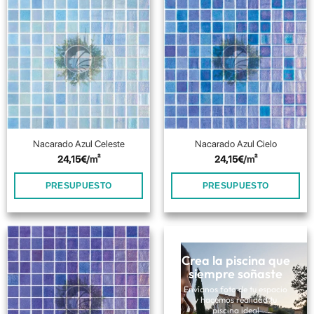
Nacarado Azul Celeste
Nacarado Azul Cielo
24,15
€
/m²
24,15
€
/m²
PRESUPUESTO
PRESUPUESTO
Crea la piscina que
siempre soñaste
Envíanos foto de tu espacio
y hacemos realidad tu
piscina ideal