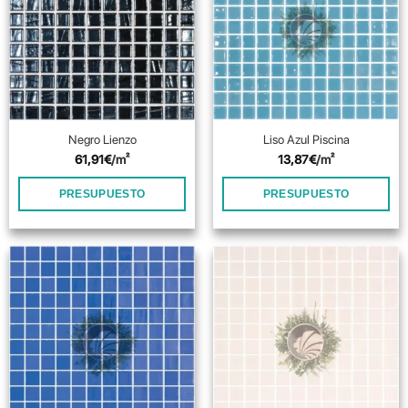
Negro Lienzo
Liso Azul Piscina
61,91
€
/m²
13,87
€
/m²
PRESUPUESTO
PRESUPUESTO