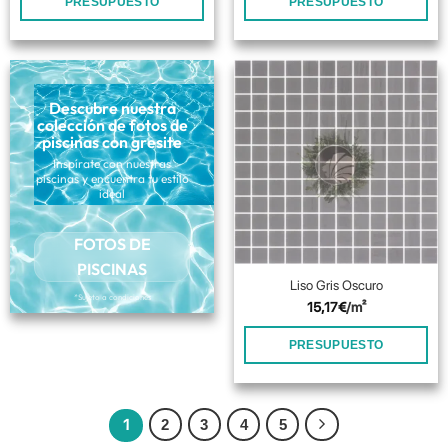
PRESUPUESTO
PRESUPUESTO
Descubre nuestra
colección de fotos de
piscinas con gresite
Inspírate con nuestras
piscinas y encuentra tu estilo
ideal
FOTOS DE
PISCINAS
Liso Gris Oscuro
*Sujeto a condiciones
15,17
€
/m²
PRESUPUESTO
1
2
3
4
5