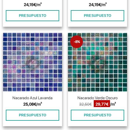
24,15
€
/m²
24,15
€
/m²
PRESUPUESTO
PRESUPUESTO
-8%
Nacarado Azul Lavanda
Nacarado Verde Oscuro
El
El
25,08
€
/m²
32,50
€
29,77
€
/m²
precio
precio
original
actual
era:
es:
PRESUPUESTO
PRESUPUESTO
32,50€.
29,77€.