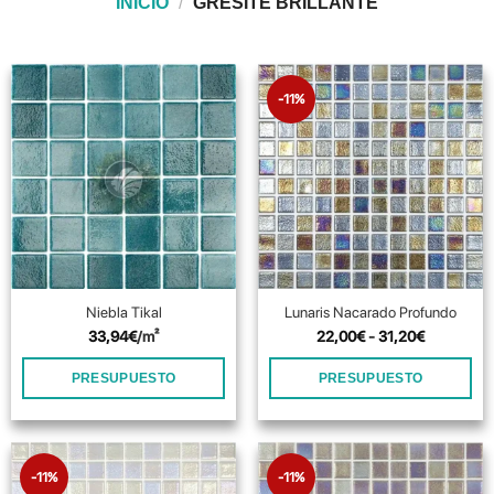
INICIO
/
GRESITE BRILLANTE
-11%
Niebla Tikal
Lunaris Nacarado Profundo
Rango
33,94
€
/m²
22,00
€
-
31,20
€
de
precios:
desde
PRESUPUESTO
PRESUPUESTO
22,00€
hasta
Este
Este
31,20€
producto
producto
tiene
tiene
-11%
-11%
múltiples
múltiples