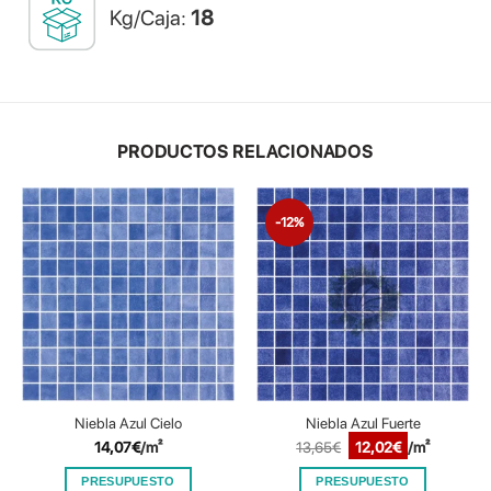
Kg/Caja:
18
PRODUCTOS RELACIONADOS
-12%
Niebla Azul Cielo
Niebla Azul Fuerte
El
El
14,07
€
/m²
13,65
€
12,02
€
/m²
precio
precio
original
actual
PRESUPUESTO
PRESUPUESTO
era:
es: