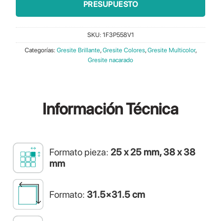
PRESUPUESTO
24,60€.
22,00€.
SKU:
1F3P558V1
Categorías:
Gresite Brillante
,
Gresite Colores
,
Gresite Multicolor
,
Gresite nacarado
Información
Técnica
Formato pieza:
25 x 25 mm, 38 x 38
mm
Formato:
31.5×31.5 cm