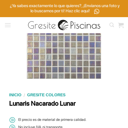
Saltar
¿Ya sabes exactamente lo que quieres?, ¡Envíanos una foto y
al
lo buscamos por ti! Haz clic aquí!
contenido
/
INICIO
GRESITE COLORES
Lunaris Nacarado Lunar
El precio es de material de primera calidad.
No incluye IVA, ni transporte.