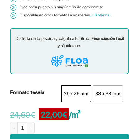
Pide presupuesto sin ningún tipo de compromiso.
Disponible en otros formatos y acabados.
¡Llámanos!
Disfruta de tu piscina y págala a tu ritmo.
Financiación fácil
y rápida
con:
Formato tesela
25 x 25 mm
38 x 38 mm
El
El
24,60
€
22,00
€
/m²
precio
precio
Lunaris Nacarado Lunar cantidad
original
actual
era:
es: