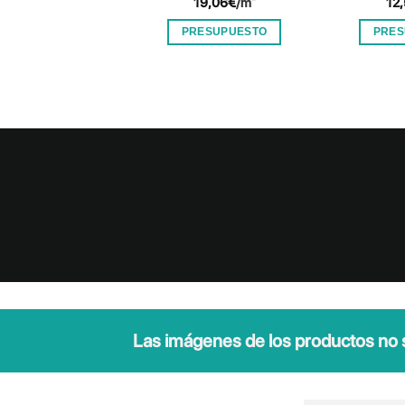
19,06
€
/m²
12
PRESUPUESTO
PRES
Las imágenes de los productos no so