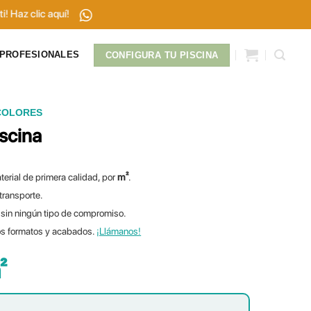
clic aquí!
PROFESIONALES
CONFIGURA TU PISCINA
COLORES
iscina
terial de primera calidad, por
m²
.
 transporte.
sin ningún tipo de compromiso.
os formatos y acabados.
¡Llámanos!
²