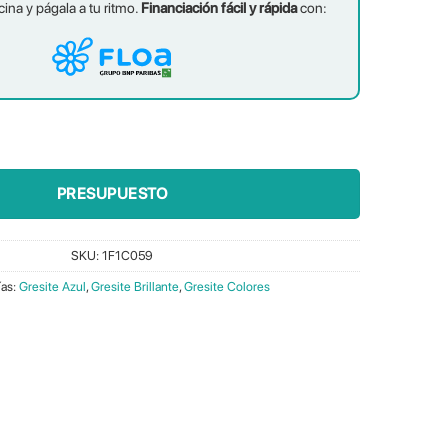
cina y págala a tu ritmo.
Financiación fácil y rápida
con:
idad
PRESUPUESTO
SKU:
1F1C059
ías:
Gresite Azul
,
Gresite Brillante
,
Gresite Colores