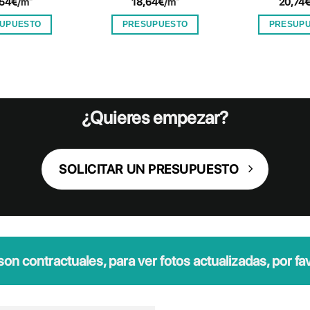
,54
€
/m²
18,64
€
/m²
20,74
UPUESTO
PRESUPUESTO
PRESUP
¿Quieres empezar?
SOLICITAR UN PRESUPUESTO
n contractuales, para ver fotos actualizadas, por favo