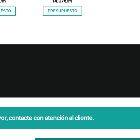
€
/m²
14,07
€
/m²
16,64
€
/m²
UESTO
PRESUPUESTO
PRESUPUES
r, contacte con atención al cliente.