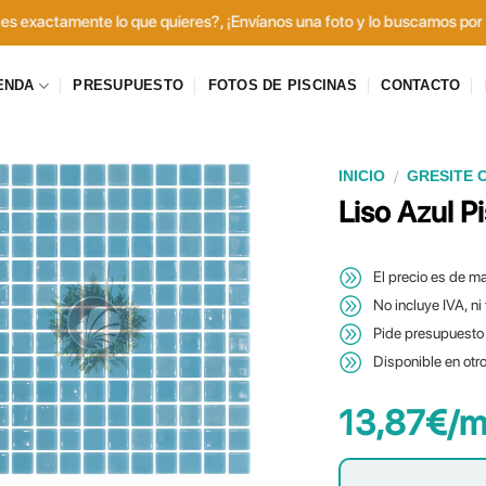
tamente lo que quieres?, ¡Envíanos una foto y lo buscamos por ti! Haz 
ENDA
PRESUPUESTO
FOTOS DE PISCINAS
CONTACTO
/
INICIO
GRESITE 
Liso Azul P
El precio es de ma
No incluye IVA, ni
Pide presupuesto 
Disponible en otr
13,87
€
/m