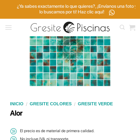
Saltar
¿Ya sabes exactamente lo que quieres?, ¡Envíanos una foto y
al
lo buscamos por ti! Haz clic aquí!
contenido
/
/
INICIO
GRESITE COLORES
GRESITE VERDE
Alor
El precio es de material de primera calidad.
No incluye IVA, ni transporte.