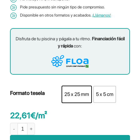
Pide presupuesto sin ningún tipo de compromiso.
Disponible en otros formatos y acabados.
¡Llámanos!
Disfruta de tu piscina y págala a tu ritmo.
Financiación fácil
y rápida
con:
Formato tesela
25 x 25 mm
5 x 5 cm
22,61
€
/m²
Alor cantidad