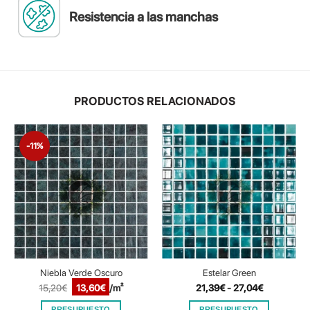
Resistencia a las manchas
PRODUCTOS RELACIONADOS
-11%
Niebla Verde Oscuro
Estelar Green
El
El
Rango
15,20
€
13,60
€
/m²
21,39
€
-
27,04
€
precio
precio
de
original
actual
precios:
PRESUPUESTO
PRESUPUESTO