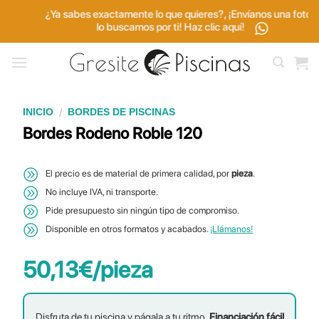
Saltar
¿Ya sabes exactamente lo que quieres?, ¡Envíanos una foto y
al
lo buscamos por ti! Haz clic aquí!
contenido
/
INICIO
BORDES DE PISCINAS
Bordes Rodeno Roble 120
El precio es de material de primera calidad, por
pieza
.
No incluye IVA, ni transporte.
Pide presupuesto sin ningún tipo de compromiso.
Disponible en otros formatos y acabados.
¡Llámanos!
50,13
€
/pieza
Disfruta de tu piscina y págala a tu ritmo.
Financiación fácil