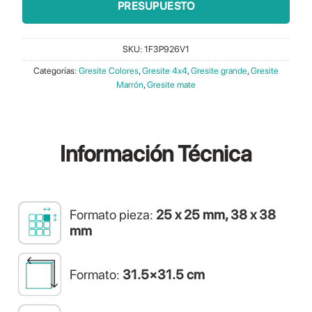
PRESUPUESTO
34,70€.
32,30€.
SKU:
1F3P926V1
Categorías:
Gresite Colores
,
Gresite 4x4
,
Gresite grande
,
Gresite
Marrón
,
Gresite mate
Información
Técnica
Formato pieza:
25 x 25 mm, 38 x 38
mm
Formato:
31.5×31.5 cm