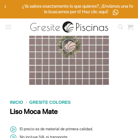
Saltar
¿Ya sabes exactamente lo que quieres?, ¡Envíanos una foto y
al
lo buscamos por ti! Haz clic aquí!
contenido
/
INICIO
GRESITE COLORES
Liso Moca Mate
El precio es de material de primera calidad.
No incluye IVA, ni transporte.