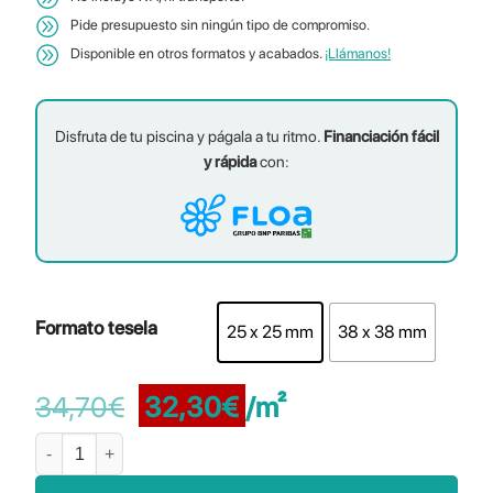
Pide presupuesto sin ningún tipo de compromiso.
Disponible en otros formatos y acabados.
¡Llámanos!
Disfruta de tu piscina y págala a tu ritmo.
Financiación fácil
y rápida
con:
Formato tesela
25 x 25 mm
38 x 38 mm
El
El
34,70
€
32,30
€
/m²
precio
precio
Liso Moca Mate cantidad
original
actual
era:
es: