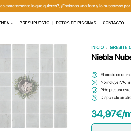
tamente lo que quieres?, ¡Envíanos una foto y lo buscamos por ti! Haz 
ENDA
PRESUPUESTO
FOTOS DE PISCINAS
CONTACTO
/
INICIO
GRESITE 
Niebla Nub
El precio es de ma
No incluye IVA, ni
Pide presupuesto 
Disponible en otr
34,97
€
/m