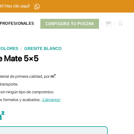
clic aquí!
PROFESIONALES
CONFIGURA TU PISCINA
/
COLORES
GRESITE BLANCO
e Mate 5×5
terial de primera calidad, por
m²
.
 transporte.
sin ningún tipo de compromiso.
os formatos y acabados.
¡Llámanos!
²