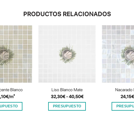
PRODUCTOS RELACIONADOS
cente Blanco
Liso Blanco Mate
Nacarado 
Rango
,10
€
/m²
32,30
€
-
40,50
€
24,15
€
de
precios:
UPUESTO
PRESUPUESTO
PRESUP
desde
32,30€
Este
hasta
producto
40,50€
tiene