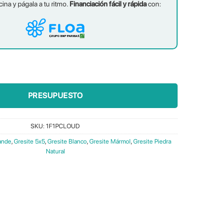
cina y págala a tu ritmo.
Financiación fácil y rápida
con:
 cantidad
PRESUPUESTO
SKU:
1F1PCLOUD
ande
,
Gresite 5x5
,
Gresite Blanco
,
Gresite Mármol
,
Gresite Piedra
Natural