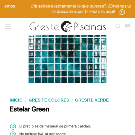
Saltar
¿Ya sabes exactamente lo que quieres?, ¡Envíanos una foto y
al
lo buscamos por ti! Haz clic aquí!
contenido
/
/
INICIO
GRESITE COLORES
GRESITE VERDE
Estelar Green
El precio es de material de primera calidad.
No incluye IVA, ni transporte.