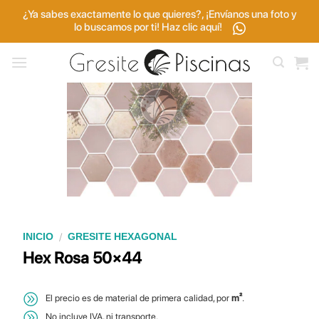
Saltar
¿Ya sabes exactamente lo que quieres?, ¡Envíanos una foto y
al
lo buscamos por ti! Haz clic aquí!
contenido
/
INICIO
GRESITE HEXAGONAL
Hex Rosa 50×44
El precio es de material de primera calidad, por
m²
.
No incluye IVA, ni transporte.