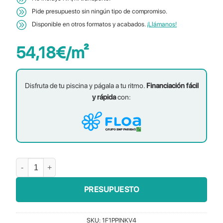
Pide presupuesto sin ningún tipo de compromiso.
Disponible en otros formatos y acabados.
¡Llámanos!
54,18
€
/m²
Disfruta de tu piscina y págala a tu ritmo.
Financiación fácil
y rápida
con:
Hex Rosa 50×44 cantidad
PRESUPUESTO
SKU:
1F1PPINKV4