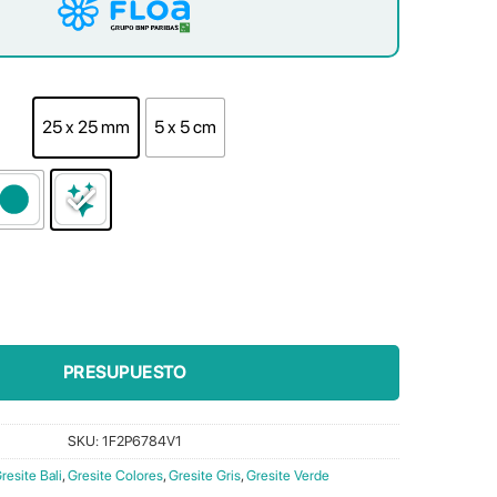
25 x 25 mm
5 x 5 cm
 cantidad
PRESUPUESTO
SKU:
1F2P6784V1
resite Bali
,
Gresite Colores
,
Gresite Gris
,
Gresite Verde