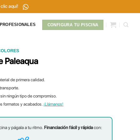
clic aquí!
PROFESIONALES
CONFIGURA TU PISCINA
COLORES
e Paleaqua
terial de primera calidad.
 transporte.
sin ningún tipo de compromiso.
os formatos y acabados.
¡Llámanos!
cina y págala a tu ritmo.
Financiación fácil y rápida
con: