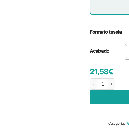
Formato tesela
Acabado
21,58
€
Lúmina Pure Paleaqua
Categorías:
G