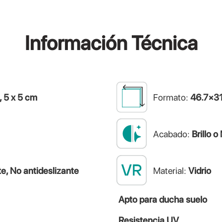
Información
Técnica
 5 x 5 cm
Formato:
46.7×3
Acabado:
Brillo o
te, No antideslizante
Material:
Vidrio
Apto para ducha suelo
Resistencia UV