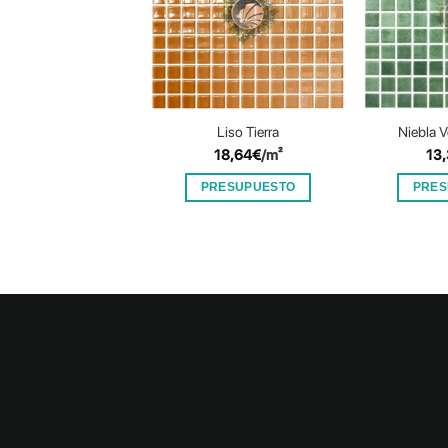
Liso Tierra
Niebla 
18,64
€
/m²
13
PRESUPUESTO
PRES