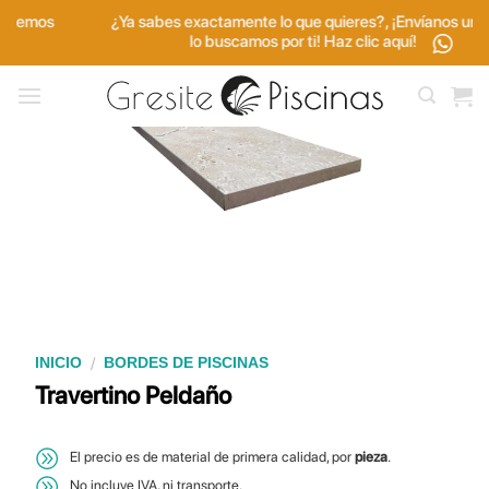
Saltar
¿Ya sabes exactamente lo que quieres?, ¡Envíanos una foto y
al
lo buscamos por ti! Haz clic aquí!
contenido
/
INICIO
BORDES DE PISCINAS
Travertino Peldaño
El precio es de material de primera calidad, por
pieza
.
No incluye IVA, ni transporte.