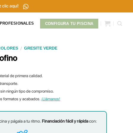
clic aquí!
PROFESIONALES
CONFIGURA TU PISCINA
/
COLORES
GRESITE VERDE
ofino
terial de primera calidad.
 transporte.
sin ningún tipo de compromiso.
os formatos y acabados.
¡Llámanos!
cina y págala a tu ritmo.
Financiación fácil y rápida
con: