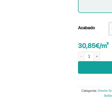
Acabado
30,85
€
/m²
Vivace Portofino cant
Categorías:
Gresite 5
Brilla