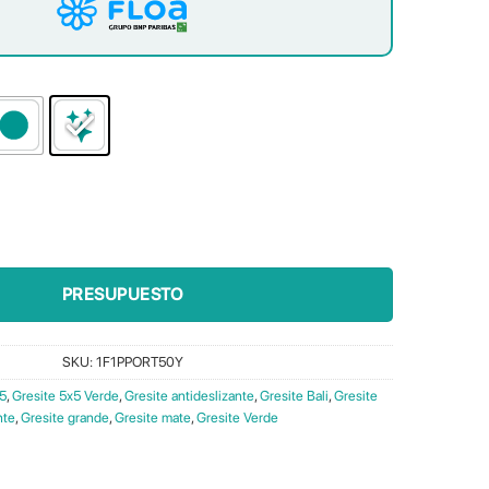
idad
PRESUPUESTO
SKU:
1F1PPORT50Y
x5
,
Gresite 5x5 Verde
,
Gresite antideslizante
,
Gresite Bali
,
Gresite
nte
,
Gresite grande
,
Gresite mate
,
Gresite Verde