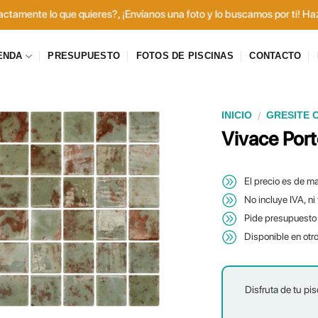
tamente lo que quieres?, ¡Envíanos una foto y lo buscamos por ti! Haz 
ENDA
PRESUPUESTO
FOTOS DE PISCINAS
CONTACTO
/
INICIO
GRESITE 
Vivace Port
El precio es de ma
No incluye IVA, ni
Pide presupuesto 
Disponible en otr
Disfruta de tu pis