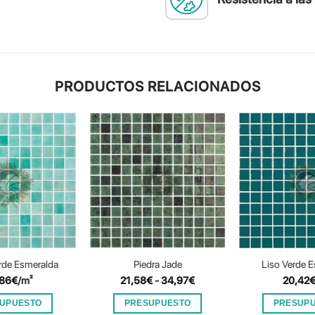
PRODUCTOS RELACIONADOS
rde Esmeralda
Piedra Jade
Liso Verde 
Rango
,86
€
/m²
21,58
€
-
34,97
€
20,42
de
precios:
UPUESTO
PRESUPUESTO
PRESUP
desde