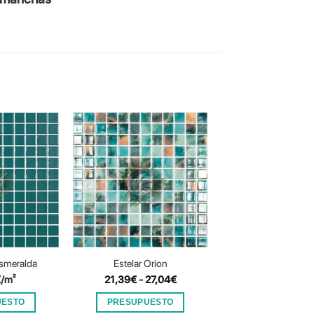
Esmeralda
Estelar Orion
Estelar Gree
Rango
€
/m²
21,39
€
-
27,04
€
21,39
€
-
27,0
de
precios:
UESTO
PRESUPUESTO
PRESUPUES
desde