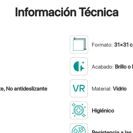
Información
Técnica
Formato:
31×31 
Acabado:
Brillo o
te, No antideslizante
Material:
Vidrio
Higiénico
Resistencia a la