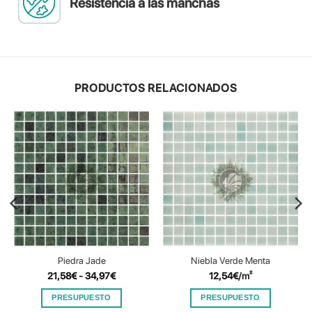
Resistencia a las manchas
PRODUCTOS RELACIONADOS
Piedra Jade
Niebla Verde Menta
Rango
21,58
€
-
34,97
€
12,54
€
/m²
de
precios:
PRESUPUESTO
PRESUPUESTO
desde
21,58€