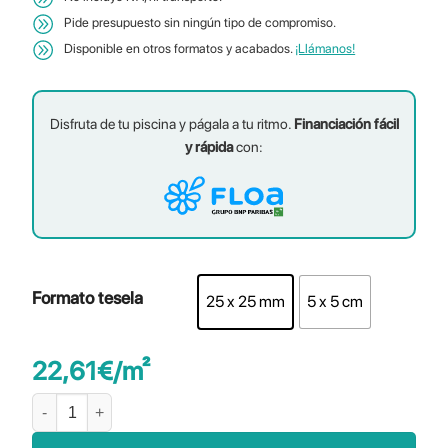
Pide presupuesto sin ningún tipo de compromiso.
Disponible en otros formatos y acabados.
¡Llámanos!
Disfruta de tu piscina y págala a tu ritmo.
Financiación fácil
y rápida
con:
Formato tesela
25 x 25 mm
5 x 5 cm
22,61
€
/m²
Bali Green cantidad