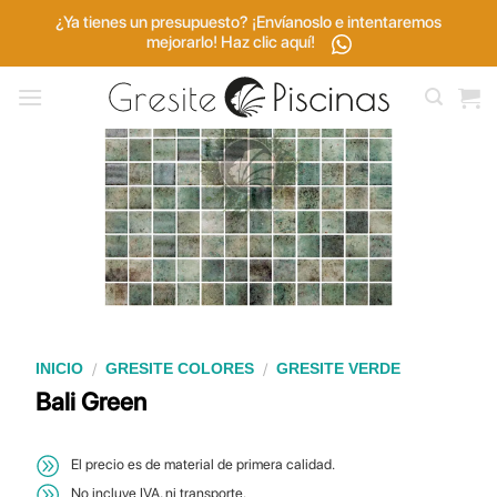
Saltar
¿Ya tienes un presupuesto? ¡Envíanoslo e intentaremos
al
mejorarlo! Haz clic aquí!
contenido
/
/
INICIO
GRESITE COLORES
GRESITE VERDE
Bali Green
El precio es de material de primera calidad.
No incluye IVA, ni transporte.