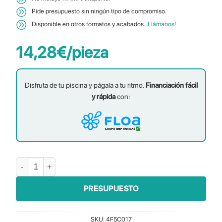
Pide presupuesto sin ningún tipo de compromiso.
Disponible en otros formatos y acabados.
¡Llámanos!
14,28
€
/pieza
Disfruta de tu piscina y págala a tu ritmo.
Financiación fácil
y rápida
con:
Borde Benicassim Escuadra Inv. 35x35 cantidad
PRESUPUESTO
SKU:
4F5C017