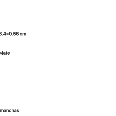
3.4×0.56 cm
 Mate
s manchas