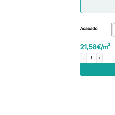
Acabado
21,58
€
/m²
Piedra Delfos cantida