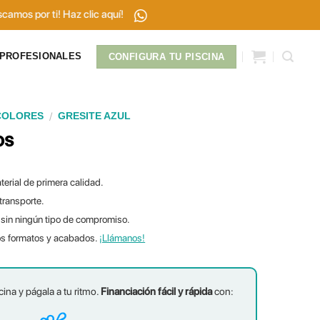
clic aquí!
PROFESIONALES
CONFIGURA TU PISCINA
/
COLORES
GRESITE AZUL
os
terial de primera calidad.
 transporte.
sin ningún tipo de compromiso.
os formatos y acabados.
¡Llámanos!
cina y págala a tu ritmo.
Financiación fácil y rápida
con: