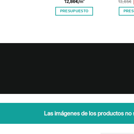
12,86
€
/m²
13,65
€
PRESUPUESTO
PRES
Las imágenes de los productos no so