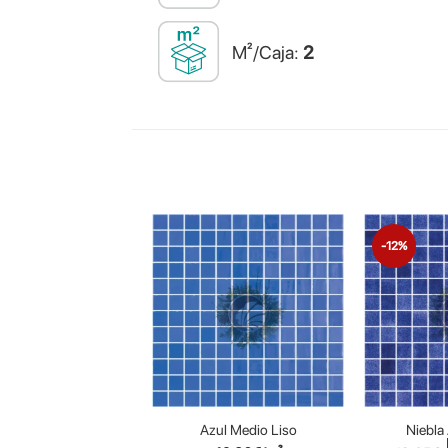
M²/Caja:
2
-12%
Azul Medio Liso
Niebla 