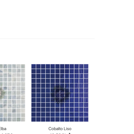
-15%
Elba
Cobalto Liso
Niebla Azul Tur