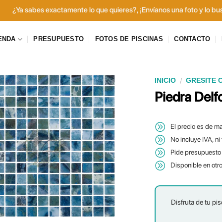
tamente lo que quieres?, ¡Envíanos una foto y lo buscamos por ti! Haz 
ENDA
PRESUPUESTO
FOTOS DE PISCINAS
CONTACTO
/
INICIO
GRESITE 
Piedra Delf
El precio es de ma
No incluye IVA, ni
Pide presupuesto 
Disponible en otr
Disfruta de tu pis