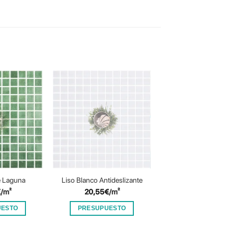
e Laguna
Liso Blanco Antideslizante
Niebla Verde Tur
€
/m²
20,55
€
/m²
12,55
€
/m²
UESTO
PRESUPUESTO
PRESUPUES