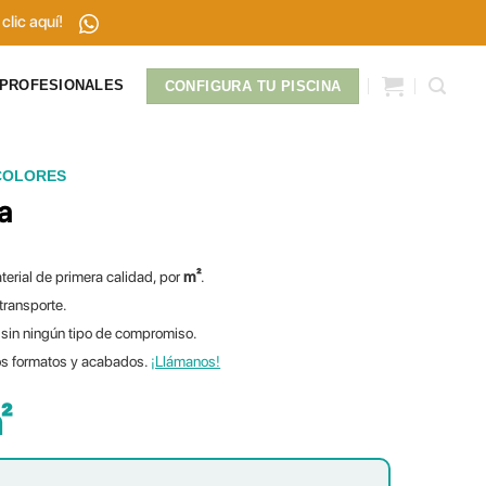
clic aquí!
PROFESIONALES
CONFIGURA TU PISCINA
COLORES
a
terial de primera calidad, por
m²
.
 transporte.
sin ningún tipo de compromiso.
os formatos y acabados.
¡Llámanos!
²