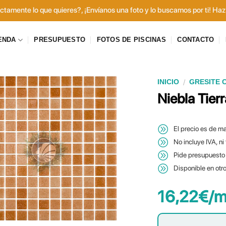
tamente lo que quieres?, ¡Envíanos una foto y lo buscamos por ti! Haz 
ENDA
PRESUPUESTO
FOTOS DE PISCINAS
CONTACTO
/
INICIO
GRESITE 
Niebla Tierr
El precio es de ma
No incluye IVA, ni
Pide presupuesto 
Disponible en otr
16,22
€
/m