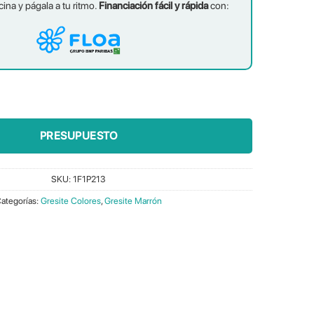
cina y págala a tu ritmo.
Financiación fácil y rápida
con:
PRESUPUESTO
SKU:
1F1P213
ategorías:
Gresite Colores
,
Gresite Marrón